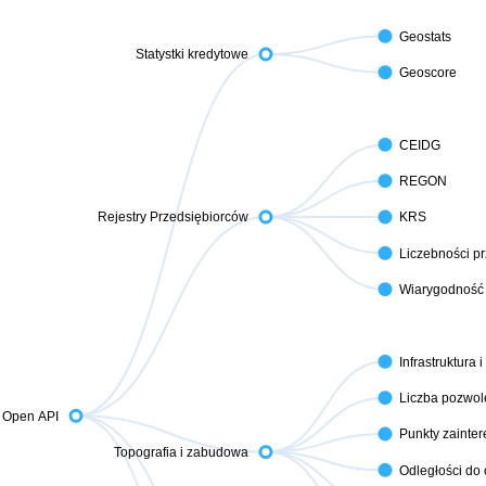
Geostats
Statystki kredytowe
Geoscore
CEIDG
REGON
Rejestry Przedsiębiorców
KRS
Liczebności pr
Wiarygodność p
Infrastruktura
Liczba pozwo
Open API
Punkty zainte
Topografia i zabudowa
Odległości do 